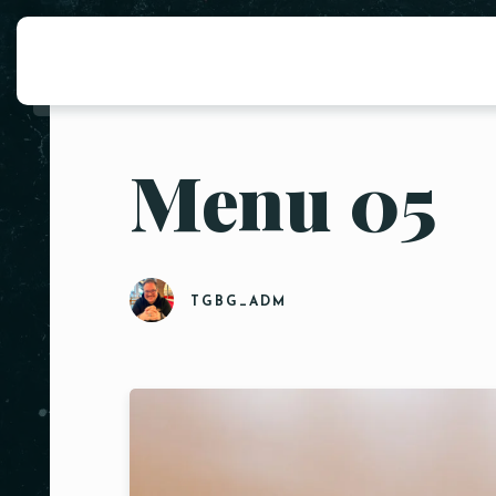
Menu 05
TGBG_ADM